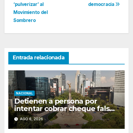
‘pulverizar’ al
democracia
Movimiento del
Sombrero
Entrada relacionada
NACIONAL
Detienen a persona por
intentar cobrar cheque falso
de 420,000 pesos en CDMX
AGO 6, 2026