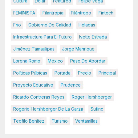
Cultura
Dolar
Featured
Felipe Vega
FEMINISTA
Filantropia
Filántropo
Fintech
Frio
Gobierno De Calidad
Heladas
Infraestructura Para El Futuro
Ivette Estrada
Jiménez Tamaulipas
Jorge Manrique
Lorena Romo
México
Pase De Abordar
Políticas Púbicas
Portada
Precio
Principal
Proyecto Educativo
Prudence
Ricardo Contreras Reyes
Roger Hershberger
Rogerio Hershberger De La Garza
Sufinc
Teofilo Benítez
Turismo
Ventamillas