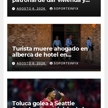
alimentación a jornaleros
AGOSTO 6, 2026
SOPORTEINFIX
agrícolas
Turista muere ahogado en
alberca de hotel en
Acapulco; familiares piden
AGOSTO 6, 2026
SOPORTEINFIX
ayuda ante falta de personal
capacitado
Toluca golea a Seattle