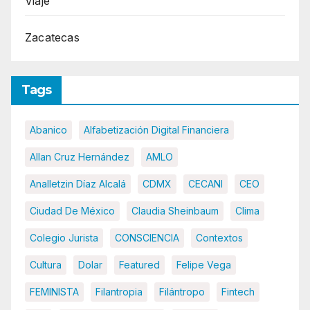
Viaje
Zacatecas
Tags
Abanico
Alfabetización Digital Financiera
Allan Cruz Hernández
AMLO
Analletzin Díaz Alcalá
CDMX
CECANI
CEO
Ciudad De México
Claudia Sheinbaum
Clima
Colegio Jurista
CONSCIENCIA
Contextos
Cultura
Dolar
Featured
Felipe Vega
FEMINISTA
Filantropia
Filántropo
Fintech