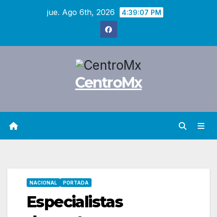
Saltar
jue. Ago 6th, 2026
4:39:09 PM
al
contenido
CentroMx
NACIONAL
PORTADA
Especialistas