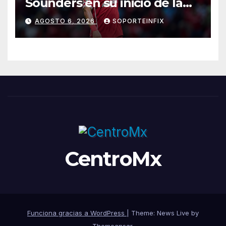
Sounders en su inicio de la
Leagues Cup 2026
AGOSTO 6, 2026
SOPORTEINFIX
CentroMx
Funciona gracias a WordPress
|
Theme: News Live by
Themeansar
.