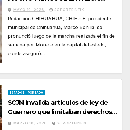
MARCO BONILLA
MAYO 19, 2026
SOPORTEINFIX
Redacción CHIHUAHUA, CHIH.- El presidente
municipal de Chihuahua, Marco Bonilla, se
pronunció luego de la marcha realizada el fin de
semana por Morena en la capital del estado,
donde aseguró…
ESTADOS
PORTADA
SCJN invalida artículos de ley de
Guerrero que limitaban derechos
de infancias trans
MARZO 10, 2026
SOPORTEINFIX