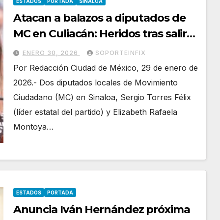
ESTADOS
PORTADA
SINALOA
Atacan a balazos a diputados de
MC en Culiacán: Heridos tras salir
del Congreso local
ENERO 30, 2026
SOPORTEINFIX
Por Redacción Ciudad de México, 29 de enero de
2026.- Dos diputados locales de Movimiento
Ciudadano (MC) en Sinaloa, Sergio Torres Félix
(líder estatal del partido) y Elizabeth Rafaela
Montoya…
ESTADOS
PORTADA
Anuncia Iván Hernández próxima