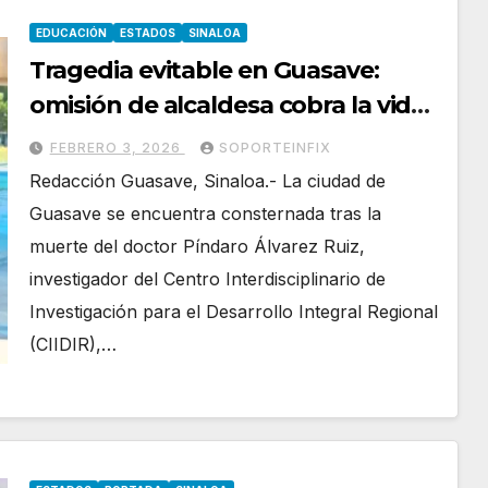
EDUCACIÓN
ESTADOS
SINALOA
Tragedia evitable en Guasave:
omisión de alcaldesa cobra la vida
de un profesor muy querido por la
FEBRERO 3, 2026
SOPORTEINFIX
comunidad
Redacción Guasave, Sinaloa.- La ciudad de
Guasave se encuentra consternada tras la
muerte del doctor Píndaro Álvarez Ruiz,
investigador del Centro Interdisciplinario de
Investigación para el Desarrollo Integral Regional
(CIIDIR),…