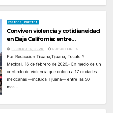
ESTADOS
PORTADA
Conviven violencia y cotidianeidad
en Baja California: entre
estadísticas delictivas, crisis de
FEBRERO 16, 2026
SOPORTEINFIX
salud y tensiones políticas
Por Redaccion Tijuana,Tijuana, Tecate Y
Mexicali, 16 de febrero de 2026.- En medio de un
contexto de violencia que coloca a 17 ciudades
mexicanas —incluida Tijuana— entre las 50
mas…