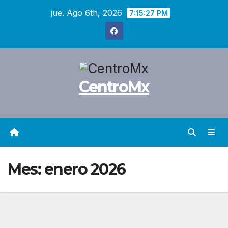
Saltar
jue. Ago 6th, 2026
7:15:28 PM
al
contenido
CentroMx
Mes:
enero 2026