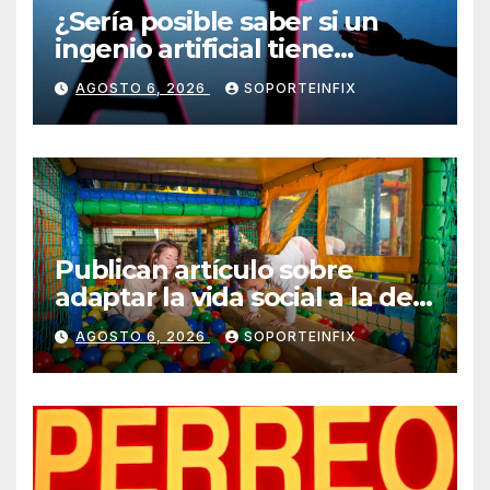
¿Sería posible saber si un
ingenio artificial tiene
consciencia?
AGOSTO 6, 2026
SOPORTEINFIX
Publican artículo sobre
adaptar la vida social a la de
los hijos
AGOSTO 6, 2026
SOPORTEINFIX