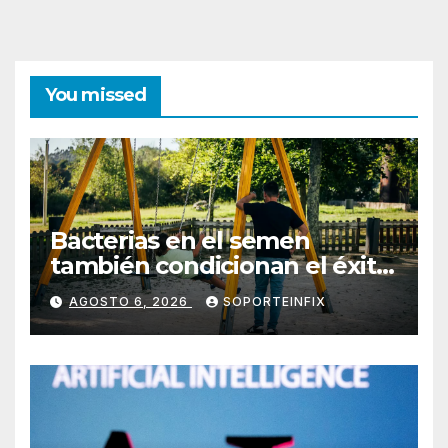
You missed
Bacterias en el semen
también condicionan el éxito
del embarazo: estudio
AGOSTO 6, 2026
SOPORTEINFIX
cambia el foco al microbioma
seminal