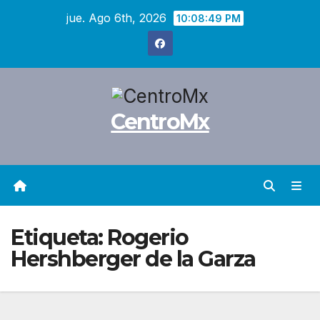
Saltar
jue. Ago 6th, 2026
10:08:50 PM
al
contenido
CentroMx
Etiqueta:
Rogerio
Hershberger de la Garza