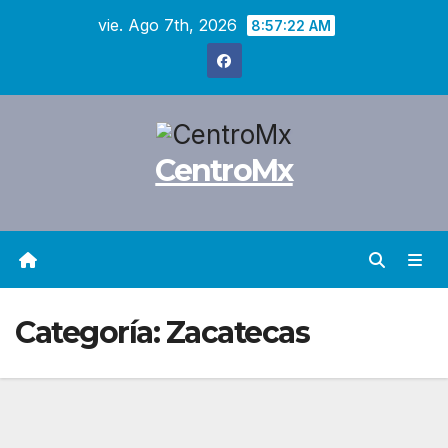
Saltar
vie. Ago 7th, 2026
8:57:23 AM
al
contenido
CentroMx
Categoría:
Zacatecas