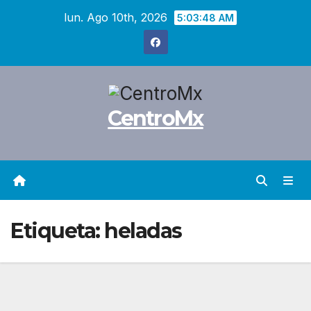
Saltar
lun. Ago 10th, 2026
5:03:49 AM
al
contenido
CentroMx
Etiqueta:
heladas