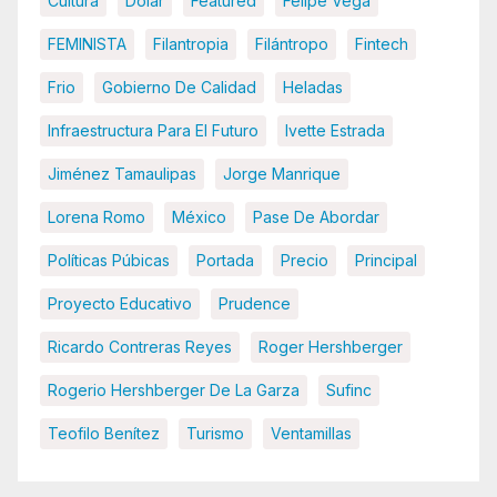
Cultura
Dolar
Featured
Felipe Vega
FEMINISTA
Filantropia
Filántropo
Fintech
Frio
Gobierno De Calidad
Heladas
Infraestructura Para El Futuro
Ivette Estrada
Jiménez Tamaulipas
Jorge Manrique
Lorena Romo
México
Pase De Abordar
Políticas Púbicas
Portada
Precio
Principal
Proyecto Educativo
Prudence
Ricardo Contreras Reyes
Roger Hershberger
Rogerio Hershberger De La Garza
Sufinc
Teofilo Benítez
Turismo
Ventamillas