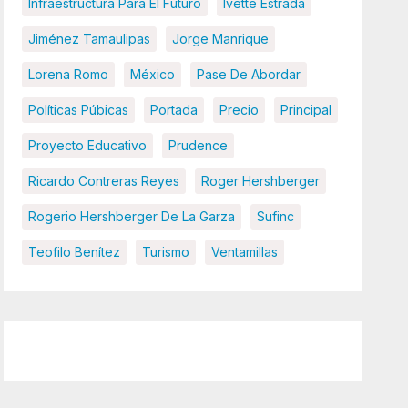
Infraestructura Para El Futuro
Ivette Estrada
Jiménez Tamaulipas
Jorge Manrique
Lorena Romo
México
Pase De Abordar
Políticas Púbicas
Portada
Precio
Principal
Proyecto Educativo
Prudence
Ricardo Contreras Reyes
Roger Hershberger
Rogerio Hershberger De La Garza
Sufinc
Teofilo Benítez
Turismo
Ventamillas