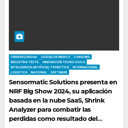
CIBERSEGURIDAD
CIUDAD DE MEXICO
CONSUMO
INDUSTRIA TÉXTIL
INNOVACIÓN TECNOLÓGICA
INTELIGENCIA ARTIFICIAL Y ROBÓTICA
INTERNACIONAL
LOGÍSTICA
NACIONAL
SOFTWARE
Sensormatic Solutions presenta en
NRF Big Show 2024, su aplicación
basada en la nube SaaS, Shrink
Analyzer para combatir las
perdidas como resultado del
crimen organizado (ORC) en el