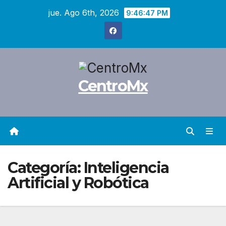
Saltar
jue. Ago 6th, 2026
9:46:48 PM
al
contenido
CentroMx
Categoría:
Inteligencia
Artificial y Robótica