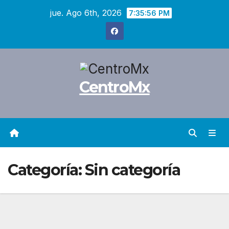
Saltar
jue. Ago 6th, 2026
7:35:56 PM
al
contenido
CentroMx
Categoría:
Sin categoría