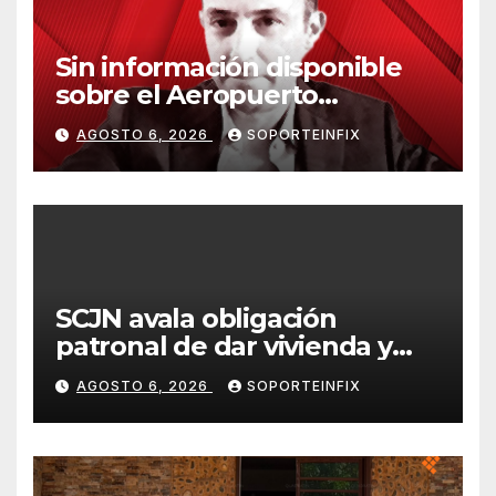
Sin información disponible
sobre el Aeropuerto
Internacional de la Ciudad de
AGOSTO 6, 2026
SOPORTEINFIX
México
SCJN avala obligación
patronal de dar vivienda y
alimentación a jornaleros
AGOSTO 6, 2026
SOPORTEINFIX
agrícolas