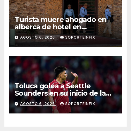
Turista muere ahogado en
alberca de hotel en
Acapulco; familiares piden
AGOSTO 6, 2026
SOPORTEINFIX
ayuda ante falta de personal
capacitado
Toluca golea a Seattle
Sounders en su inicio de la
Leagues Cup 2026
AGOSTO 6, 2026
SOPORTEINFIX