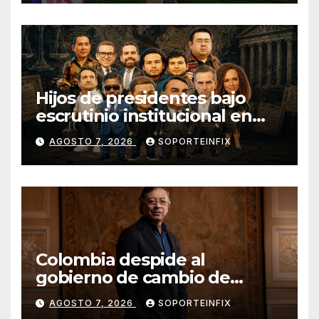
Hijos de presidentes bajo
escrutinio institucional en
Brasil, Guinea Ecuatorial,
AGOSTO 7, 2026
SOPORTEINFIX
Angola y Estados Unidos
Colombia despide al
gobierno de cambio de
Gustavo Petro tras cuatro
AGOSTO 7, 2026
SOPORTEINFIX
años de mandato