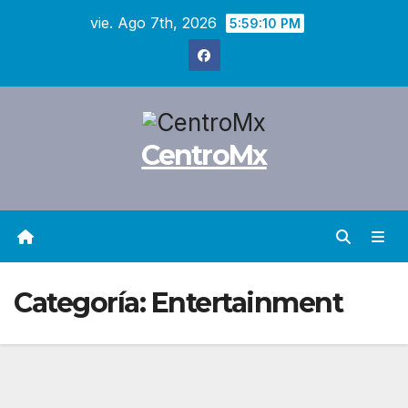
Saltar
vie. Ago 7th, 2026
5:59:11 PM
al
contenido
CentroMx
Categoría:
Entertainment