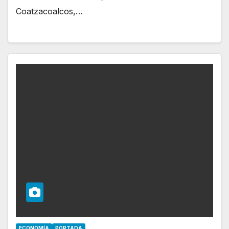
Coatzacoalcos,…
ECONOMÍA
PORTADA