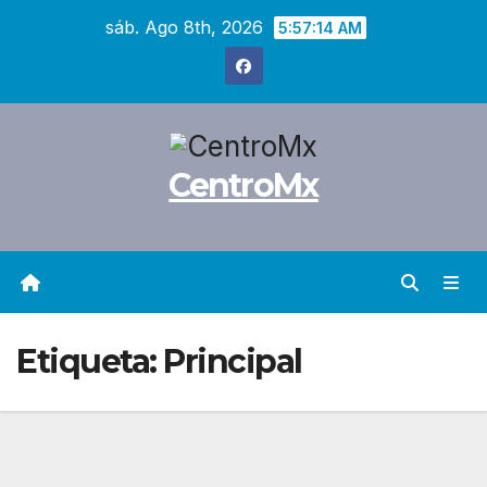
Saltar
sáb. Ago 8th, 2026
5:57:15 AM
al
contenido
CentroMx
Etiqueta:
Principal