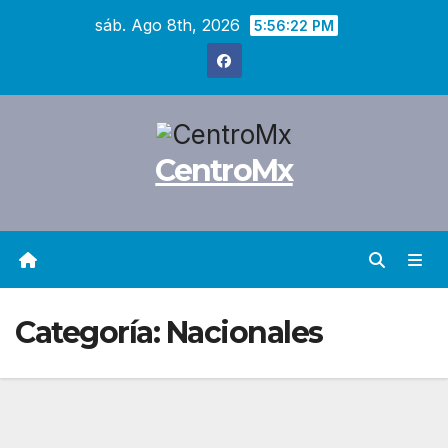
Saltar
sáb. Ago 8th, 2026
5:56:23 PM
al
contenido
CentroMx
Categoría:
Nacionales