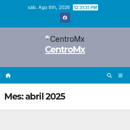
Saltar
sáb. Ago 8th, 2026
12:31:32 PM
al
contenido
CentroMx
Mes:
abril 2025