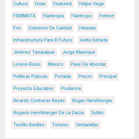
Cultura
Dolar
Featured
Felipe Vega
FEMINISTA
Filantropia
Filántropo
Fintech
Frio
Gobierno De Calidad
Heladas
Infraestructura Para El Futuro
Ivette Estrada
Jiménez Tamaulipas
Jorge Manrique
Lorena Romo
México
Pase De Abordar
Políticas Púbicas
Portada
Precio
Principal
Proyecto Educativo
Prudence
Ricardo Contreras Reyes
Roger Hershberger
Rogerio Hershberger De La Garza
Sufinc
Teofilo Benítez
Turismo
Ventamillas