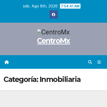
Saltar
sáb. Ago 8th, 2026
7:54:42 AM
al
contenido
CentroMx
Categoría:
Inmobiliaria