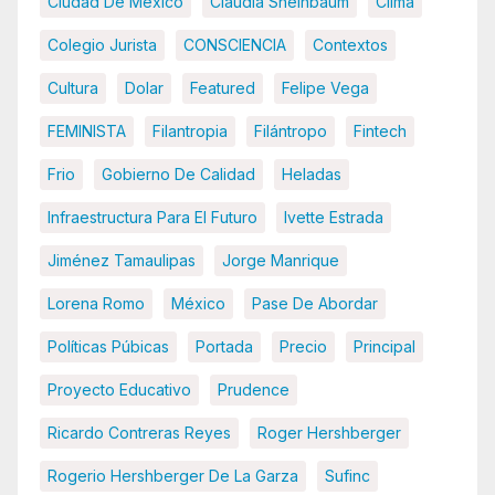
Ciudad De México
Claudia Sheinbaum
Clima
Colegio Jurista
CONSCIENCIA
Contextos
Cultura
Dolar
Featured
Felipe Vega
FEMINISTA
Filantropia
Filántropo
Fintech
Frio
Gobierno De Calidad
Heladas
Infraestructura Para El Futuro
Ivette Estrada
Jiménez Tamaulipas
Jorge Manrique
Lorena Romo
México
Pase De Abordar
Políticas Púbicas
Portada
Precio
Principal
Proyecto Educativo
Prudence
Ricardo Contreras Reyes
Roger Hershberger
Rogerio Hershberger De La Garza
Sufinc