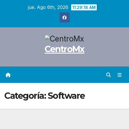
Saltar
jue. Ago 6th, 2026
11:29:19 AM
al
contenido
CentroMx
Categoría:
Software