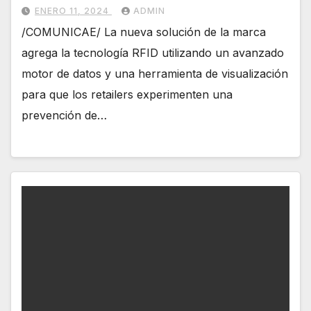
crimen organizado (ORC) en el
ENERO 11, 2024
ADMIN
retail
/COMUNICAE/ La nueva solución de la marca
agrega la tecnología RFID utilizando un avanzado
motor de datos y una herramienta de visualización
para que los retailers experimenten una
prevención de…