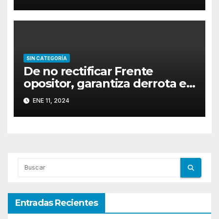
compañía puedan recibir
donativos
SIN CATEGORÍA
De no rectificar Frente
opositor, garantiza derrota en
Quintana Roo
ENE 11, 2024
Entradas Recientes