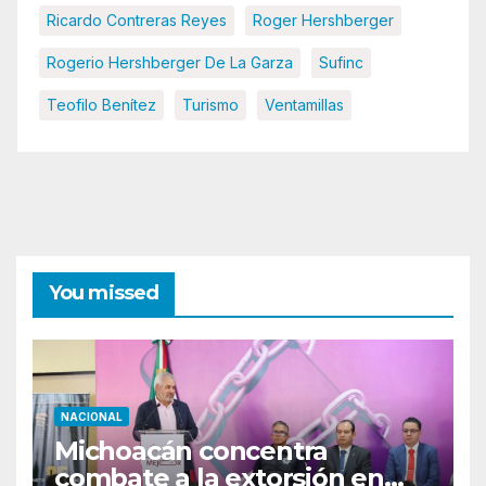
Ricardo Contreras Reyes
Roger Hershberger
Rogerio Hershberger De La Garza
Sufinc
Teofilo Benítez
Turismo
Ventamillas
You missed
NACIONAL
Michoacán concentra
combate a la extorsión en