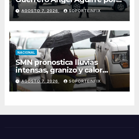
obstrucción en el caso
AGOSTO 7, 2026
SOPORTEINFIX
Ayotzinapa
NACIONAL
SMN pronostica lluvias
intensas, granizo y calor
extremo para este 7 de
AGOSTO 7, 2026
SOPORTEINFIX
agosto