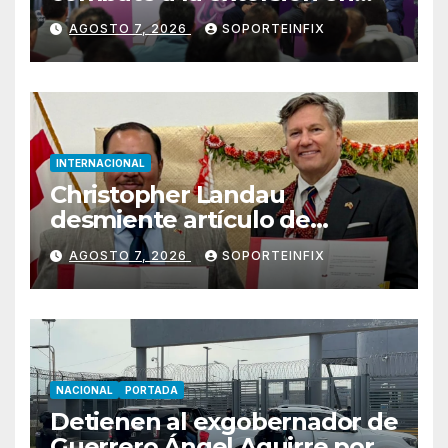
Uruapan, Apatzingán y Tierra
AGOSTO 7, 2026
SOPORTEINFIX
Caliente
INTERNACIONAL
Christopher Landau
desmiente artículo de
Foreign Policy sobre visita a
AGOSTO 7, 2026
SOPORTEINFIX
Islas Salomón
NACIONAL
PORTADA
Detienen al exgobernador de
Guerrero Ángel Aguirre por