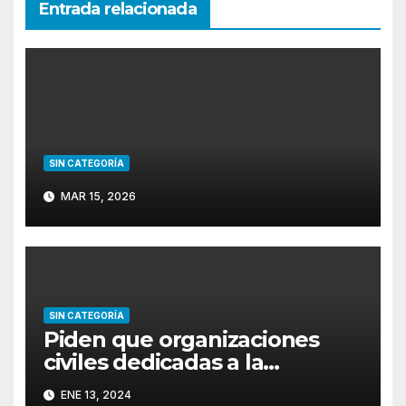
Entrada relacionada
SIN CATEGORÍA
MAR 15, 2026
SIN CATEGORÍA
Piden que organizaciones
civiles dedicadas a la
protección de animales de
ENE 13, 2024