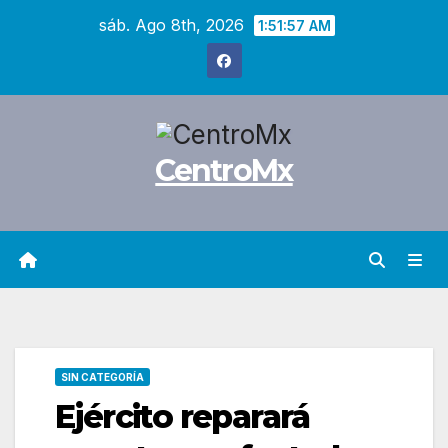
Saltar
sáb. Ago 8th, 2026
1:51:58 AM
al
contenido
CentroMx
SIN CATEGORÍA
Ejército reparará