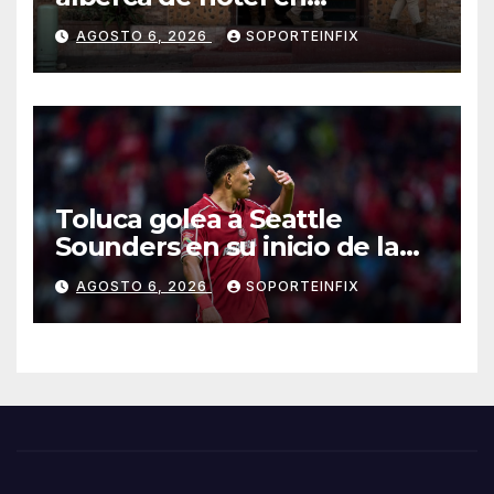
Acapulco; familiares piden
AGOSTO 6, 2026
SOPORTEINFIX
ayuda ante falta de personal
capacitado
Toluca golea a Seattle
Sounders en su inicio de la
Leagues Cup 2026
AGOSTO 6, 2026
SOPORTEINFIX