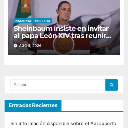
NACIONAL
PORTADA
Sheinbaum insiste en invitar
al papa León XIV tras reunirse
con el secretario de Estado
AGO 5, 2026
del Vaticano
Entradas Recientes
Sin información disponible sobre el Aeropuerto