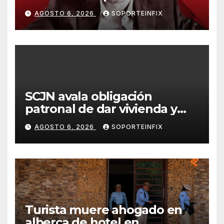
Internacional de la Ciudad de
AGOSTO 6, 2026
SOPORTEINFIX
México
SCJN avala obligación
patronal de dar vivienda y
alimentación a jornaleros
AGOSTO 6, 2026
SOPORTEINFIX
agrícolas
Turista muere ahogado en
alberca de hotel en