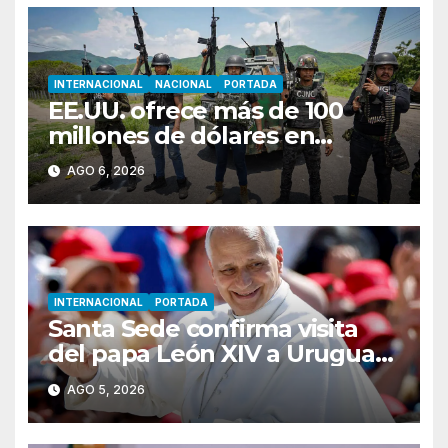
INTERNACIONAL
NACIONAL
PORTADA
EE.UU. ofrece más de 100
millones de dólares en
recompensas por líderes del
AGO 6, 2026
CJNG
INTERNACIONAL
PORTADA
Santa Sede confirma visita
del papa León XIV a Uruguay,
Argentina y Perú en
AGO 5, 2026
noviembre