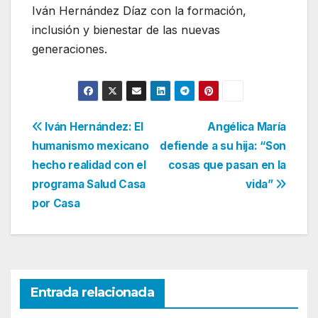
Iván Hernández Díaz con la formación,
inclusión y bienestar de las nuevas
generaciones.
Navegación
Iván Hernández: El
Angélica María
humanismo mexicano
defiende a su hija: “Son
de
hecho realidad con el
cosas que pasan en la
entradas
programa Salud Casa
vida”
por Casa
Entrada relacionada