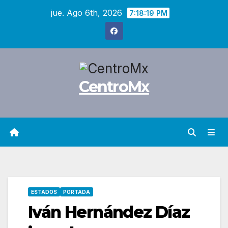
Saltar
jue. Ago 6th, 2026
7:18:20 PM
al
contenido
CentroMx
ESTADOS
PORTADA
Iván Hernández Díaz