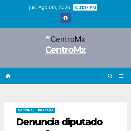
Saltar
jue. Ago 6th, 2026
8:01:18 PM
al
contenido
CentroMx
NACIONAL
PORTADA
Denuncia diputado