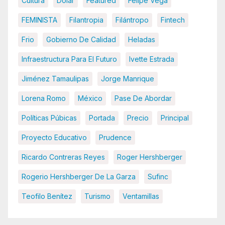
Cultura
Dolar
Featured
Felipe Vega
FEMINISTA
Filantropia
Filántropo
Fintech
Frio
Gobierno De Calidad
Heladas
Infraestructura Para El Futuro
Ivette Estrada
Jiménez Tamaulipas
Jorge Manrique
Lorena Romo
México
Pase De Abordar
Políticas Púbicas
Portada
Precio
Principal
Proyecto Educativo
Prudence
Ricardo Contreras Reyes
Roger Hershberger
Rogerio Hershberger De La Garza
Sufinc
Teofilo Benítez
Turismo
Ventamillas