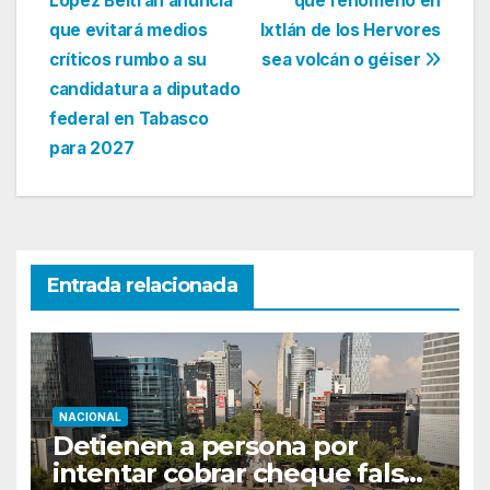
López Beltrán anuncia
que fenómeno en
de
que evitará medios
Ixtlán de los Hervores
entradas
críticos rumbo a su
sea volcán o géiser
candidatura a diputado
federal en Tabasco
para 2027
Entrada relacionada
NACIONAL
Detienen a persona por
intentar cobrar cheque falso