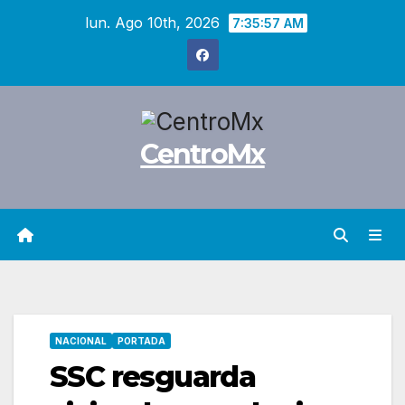
Saltar
lun. Ago 10th, 2026
7:35:58 AM
al
contenido
CentroMx
NACIONAL
PORTADA
SSC resguarda