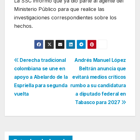
La SSC informó que ya dio parte al agente del
Ministerio Público para que realice las
investigaciones correspondientes sobre los
hechos.
Navegación
Derecha tradicional
Andrés Manuel López
colombiana se une en
Beltrán anuncia que
de
apoyo a Abelardo de la
evitará medios críticos
entradas
Espriella para segunda
rumbo a su candidatura
vuelta
a diputado federal en
Tabasco para 2027