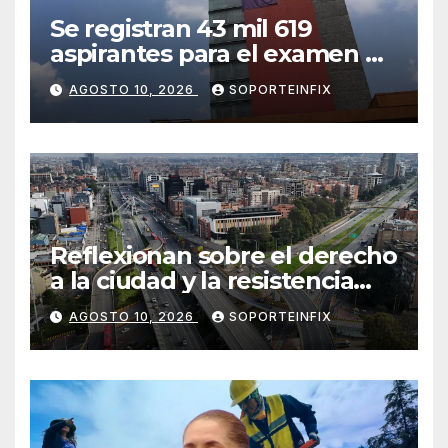
Se registran 43 mil 619
aspirantes para el examen de
ingreso a la UNAM; 74.3% del
AGOSTO 10, 2026
SOPORTEINFIX
total previo
Reflexionan sobre el derecho
a la ciudad y la resistencia
desde el barrio
AGOSTO 10, 2026
SOPORTEINFIX