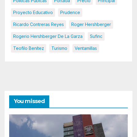
Políticas Púbicas
Portada
Precio
Principal
Proyecto Educativo
Prudence
Ricardo Contreras Reyes
Roger Hershberger
Rogerio Hershberger De La Garza
Sufinc
Teofilo Benítez
Turismo
Ventamillas
You missed