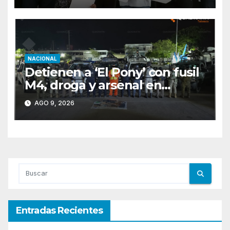
NACIONAL
Detienen a ‘El Pony’ con fusil
M4, droga y arsenal en
carretera de Tabasco
AGO 9, 2026
Entradas Recientes