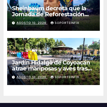
Sheinbaum decreta que la
Jornada de Reforestación
sea cada segundo domingo
AGOSTO 10, 2026
SOPORTEINFIX
de agosto
Jardín Hidalgo de Coyoacán
atrae mariposas y aves tras
convertirse en espacio
AGOSTO 10, 2026
SOPORTEINFIX
polinizador