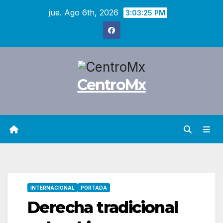
Saltar
jue. Ago 6th, 2026
3:03:26 PM
al
contenido
CentroMx
INTERNACIONAL
PORTADA
Derecha tradicional