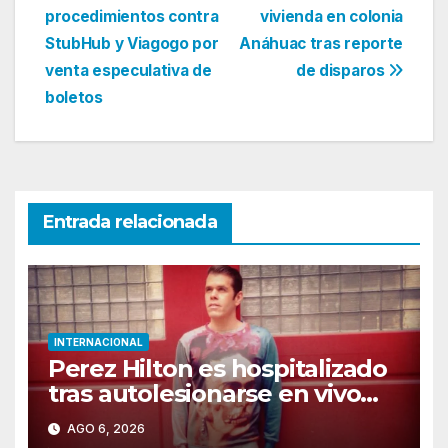
procedimientos contra
vivienda en colonia
de
StubHub y Viagogo por
Anáhuac tras reporte
entradas
venta especulativa de
de disparos
boletos
Entrada relacionada
INTERNACIONAL
Perez Hilton es hospitalizado
tras autolesionarse en vivo
por TikTok en Miami
AGO 6, 2026