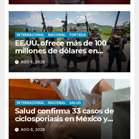
INTERNACIONAL
NACIONAL
PORTADA
EE.UU. ofrece más de 100
millones de dólares en
recompensas por líderes del
AGO 6, 2026
CJNG
INTERNACIONAL
NACIONAL
SALUD
Salud confirma 33 casos de
ciclosporiasis en México y
descarta vínculo con brote en
AGO 6, 2026
EU