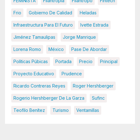
FEMINISTA
Filantropia
Filántropo
Fintech
Frio
Gobierno De Calidad
Heladas
Infraestructura Para El Futuro
Ivette Estrada
Jiménez Tamaulipas
Jorge Manrique
Lorena Romo
México
Pase De Abordar
Políticas Púbicas
Portada
Precio
Principal
Proyecto Educativo
Prudence
Ricardo Contreras Reyes
Roger Hershberger
Rogerio Hershberger De La Garza
Sufinc
Teofilo Benítez
Turismo
Ventamillas