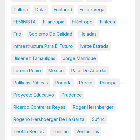
Cultura
Dolar
Featured
Felipe Vega
FEMINISTA
Filantropia
Filántropo
Fintech
Frio
Gobierno De Calidad
Heladas
Infraestructura Para El Futuro
Ivette Estrada
Jiménez Tamaulipas
Jorge Manrique
Lorena Romo
México
Pase De Abordar
Políticas Púbicas
Portada
Precio
Principal
Proyecto Educativo
Prudence
Ricardo Contreras Reyes
Roger Hershberger
Rogerio Hershberger De La Garza
Sufinc
Teofilo Benítez
Turismo
Ventamillas