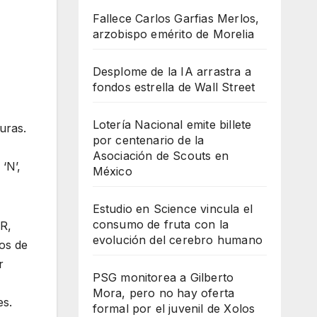
Fallece Carlos Garfias Merlos,
arzobispo emérito de Morelia
Desplome de la IA arrastra a
fondos estrella de Wall Street
Lotería Nacional emite billete
turas.
por centenario de la
Asociación de Scouts en
‘N’,
México
Estudio en Science vincula el
consumo de fruta con la
GR,
evolución del cerebro humano
os de
r
PSG monitorea a Gilberto
Mora, pero no hay oferta
es.
formal por el juvenil de Xolos