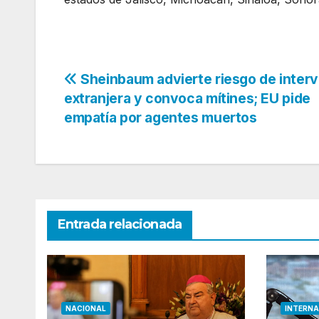
Navegación
Sheinbaum advierte riesgo de inter
extranjera y convoca mítines; EU pide
de
empatía por agentes muertos
entradas
Entrada relacionada
NACIONAL
INTERNA