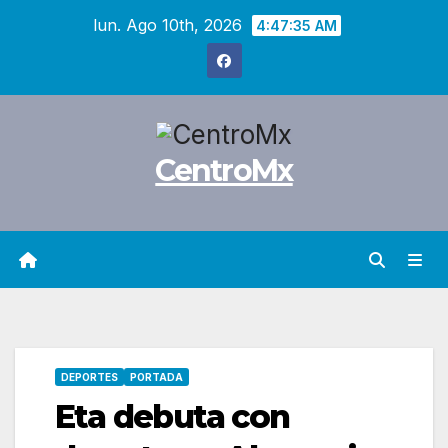
Saltar
lun. Ago 10th, 2026
4:47:36 AM
al
contenido
CentroMx
DEPORTES
PORTADA
Eta debuta con