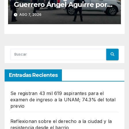
Guerrero Ángel Aguirre por
obstrucción en el caso
AGO 7, 2026
Ayotzinapa
Entradas Recientes
Se registran 43 mil 619 aspirantes para el
examen de ingreso a la UNAM; 74.3% del total
previo
Reflexionan sobre el derecho a la ciudad y la
resistencia desde el barrio