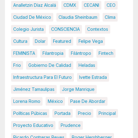
Analletzin Díaz Alcalá
CDMX
CECANI
CEO
Ciudad De México
Claudia Sheinbaum
Clima
Colegio Jurista
CONSCIENCIA
Contextos
Cultura
Dolar
Featured
Felipe Vega
FEMINISTA
Filantropia
Filántropo
Fintech
Frio
Gobierno De Calidad
Heladas
Infraestructura Para El Futuro
Ivette Estrada
Jiménez Tamaulipas
Jorge Manrique
Lorena Romo
México
Pase De Abordar
Políticas Púbicas
Portada
Precio
Principal
Proyecto Educativo
Prudence
Ricardo Contreras Reyes
Roger Hershberger