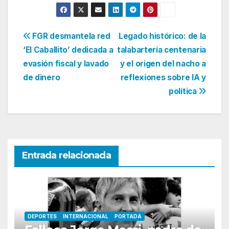
Navegación
FGR desmantela red
Legado histórico: de la
‘El Caballito’ dedicada a
talabartería centenaria
de
evasión fiscal y lavado
y el origen del nacho a
entradas
de dinero
reflexiones sobre IA y
política
Entrada relacionada
DEPORTES
INTERNACIONAL
PORTADA