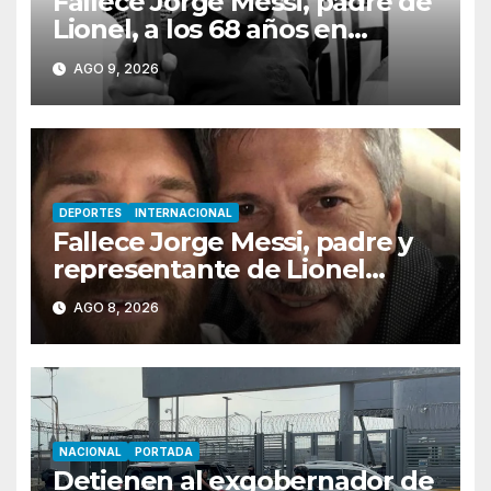
Fallece Jorge Messi, padre de
Lionel, a los 68 años en
Rosario
AGO 9, 2026
DEPORTES
INTERNACIONAL
Fallece Jorge Messi, padre y
representante de Lionel
Messi, en Rosario
AGO 8, 2026
NACIONAL
PORTADA
Detienen al exgobernador de