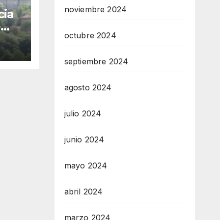
noviembre 2024
cia
e
octubre 2024
tra
te
septiembre 2024
a
agosto 2024
julio 2024
junio 2024
mayo 2024
abril 2024
marzo 2024