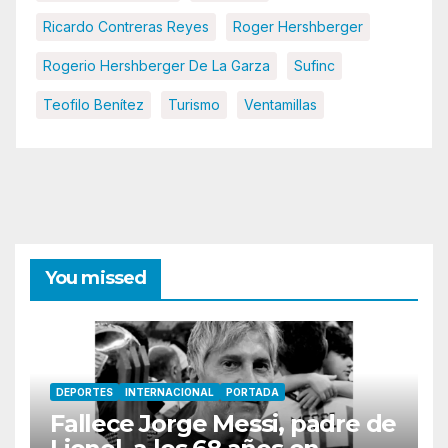
Ricardo Contreras Reyes
Roger Hershberger
Rogerio Hershberger De La Garza
Sufinc
Teofilo Benítez
Turismo
Ventamillas
You missed
DEPORTES
INTERNACIONAL
PORTADA
Fallece Jorge Messi, padre de