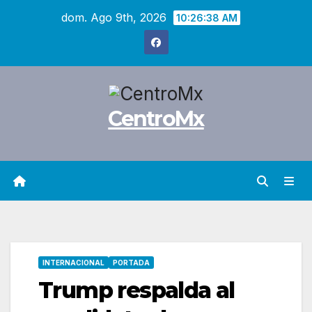
Saltar
dom. Ago 9th, 2026
10:26:39 AM
al
contenido
CentroMx
INTERNACIONAL
PORTADA
Trump respalda al