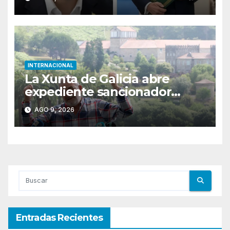
INTERNACIONAL
La Xunta de Galicia abre
expediente sancionador
contra el tour del
AGO 9, 2026
exnarcotraficante Laureano
Oubiña
Entradas Recientes