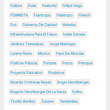
Cultura
Dolar
Featured
Felipe Vega
FEMINISTA
Filantropia
Filántropo
Fintech
Frio
Gobierno De Calidad
Heladas
Infraestructura Para El Futuro
Ivette Estrada
Jiménez Tamaulipas
Jorge Manrique
Lorena Romo
México
Pase De Abordar
Políticas Púbicas
Portada
Precio
Principal
Proyecto Educativo
Prudence
Ricardo Contreras Reyes
Roger Hershberger
Rogerio Hershberger De La Garza
Sufinc
Teofilo Benítez
Turismo
Ventamillas