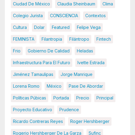
Ciudad De México
Claudia Sheinbaum
Clima
Colegio Jurista
CONSCIENCIA
Contextos
Cultura
Dolar
Featured
Felipe Vega
FEMINISTA
Filantropia
Filántropo
Fintech
Frio
Gobierno De Calidad
Heladas
Infraestructura Para El Futuro
Ivette Estrada
Jiménez Tamaulipas
Jorge Manrique
Lorena Romo
México
Pase De Abordar
Políticas Púbicas
Portada
Precio
Principal
Proyecto Educativo
Prudence
Ricardo Contreras Reyes
Roger Hershberger
Rogerio Hershberger De La Garza
Sufinc