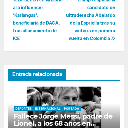
Navegación
a la influencer
candidato de
de
‘Karlangas’,
ultraderecha Abelardo
entradas
beneficiaria de DACA,
de la Espriella tras su
tras allanamiento de
victoria en primera
ICE
vuelta en Colombia
Entrada relacionada
DEPORTES
INTERNACIONAL
PORTADA
Fallece Jorge Messi, padre de
Lionel, a los 68 años en