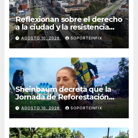
Reflexionan sobre el derecho
a la ciudad y la resistencia
desde el barrio
AGOSTO 10, 2026
SOPORTEINFIX
Sheinbaum decreta que la
Jornada de Reforestación
sea cada segundo domingo
AGOSTO 10, 2026
SOPORTEINFIX
de agosto