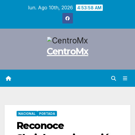
Saltar
lun. Ago 10th, 2026
4:53:59 AM
al
contenido
CentroMx
NACIONAL
PORTADA
Reconoce