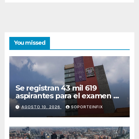
You missed
Se registran 43 mil 619
aspirantes para el examen de
ingreso a la UNAM; 74.3% del
AGOSTO 10, 2026
SOPORTEINFIX
total previo