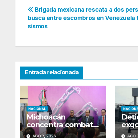
Navegación
Brigada mexicana rescata a dos per
busca entre escombros en Venezuela 
de
sismos
entradas
Entrada relacionada
NACIONAL
NACION
Michoacán
Deti
concentra combate
exg
a la extorsión en
Guer
AGO 7, 2026
AGO 7