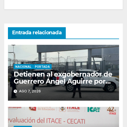
Entrada relacionada
NACIONAL
PORTADA
Detienen al exgobernador de
Guerrero Ángel Aguirre por
obstrucción en el caso
AGO 7, 2026
Ayotzinapa