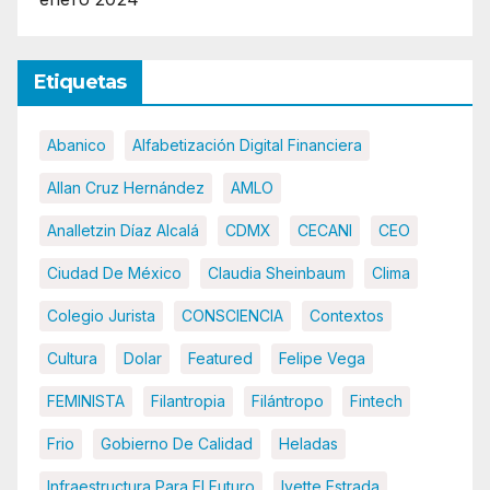
Etiquetas
Abanico
Alfabetización Digital Financiera
Allan Cruz Hernández
AMLO
Analletzin Díaz Alcalá
CDMX
CECANI
CEO
Ciudad De México
Claudia Sheinbaum
Clima
Colegio Jurista
CONSCIENCIA
Contextos
Cultura
Dolar
Featured
Felipe Vega
FEMINISTA
Filantropia
Filántropo
Fintech
Frio
Gobierno De Calidad
Heladas
Infraestructura Para El Futuro
Ivette Estrada