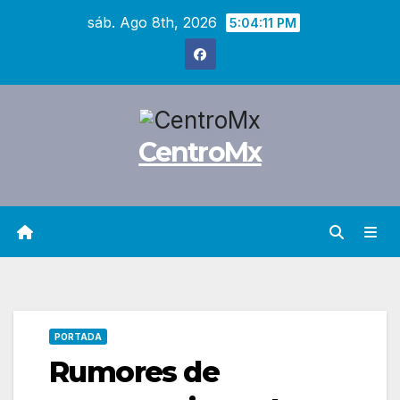
Saltar
sáb. Ago 8th, 2026
5:04:12 PM
al
contenido
CentroMx
PORTADA
Rumores de