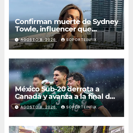
Confirman muerte de Sydney
Towle, influencer que
documentó su lucha contra
AGOSTO 8, 2026
SOPORTEINFIX
el cáncer
México Sub-20 derrota a
Canadá y avanza a la final del
Premundial Concacaf
AGOSTO 8, 2026
SOPORTEINFIX