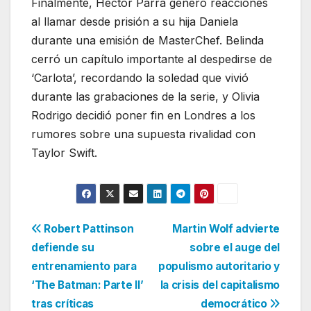
Finalmente, Héctor Parra generó reacciones
al llamar desde prisión a su hija Daniela
durante una emisión de MasterChef. Belinda
cerró un capítulo importante al despedirse de
‘Carlota’, recordando la soledad que vivió
durante las grabaciones de la serie, y Olivia
Rodrigo decidió poner fin en Londres a los
rumores sobre una supuesta rivalidad con
Taylor Swift.
Navegación
Robert Pattinson
Martin Wolf advierte
defiende su
sobre el auge del
de
entrenamiento para
populismo autoritario y
entradas
‘The Batman: Parte II’
la crisis del capitalismo
tras críticas
democrático