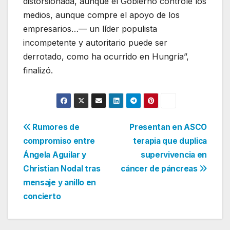
distorsionada, aunque el Gobierno controle los
medios, aunque compre el apoyo de los
empresarios…— un líder populista
incompetente y autoritario puede ser
derrotado, como ha ocurrido en Hungría”,
finalizó.
Navegación
Rumores de
Presentan en ASCO
compromiso entre
terapia que duplica
de
Ángela Aguilar y
supervivencia en
entradas
Christian Nodal tras
cáncer de páncreas
mensaje y anillo en
concierto