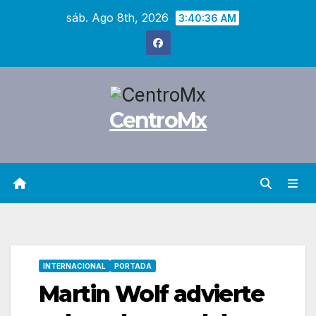
Saltar
sáb. Ago 8th, 2026
3:40:38 AM
al
contenido
CentroMx
INTERNACIONAL
PORTADA
Martin Wolf advierte