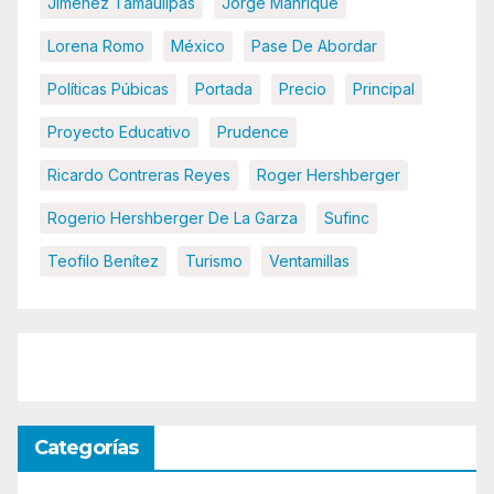
Jiménez Tamaulipas
Jorge Manrique
Lorena Romo
México
Pase De Abordar
Políticas Púbicas
Portada
Precio
Principal
Proyecto Educativo
Prudence
Ricardo Contreras Reyes
Roger Hershberger
Rogerio Hershberger De La Garza
Sufinc
Teofilo Benítez
Turismo
Ventamillas
Categorías