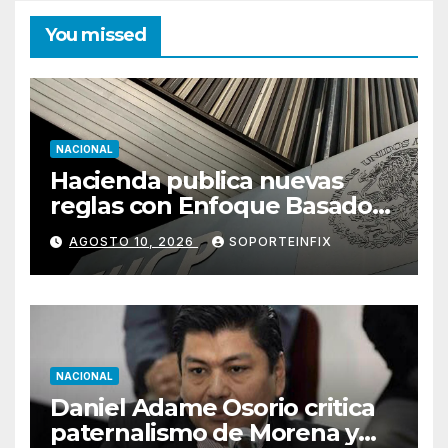
You missed
NACIONAL
Hacienda publica nuevas
reglas con Enfoque Basado
en Riesgo para prevenir
AGOSTO 10, 2026
SOPORTEINFIX
lavado de dinero
NACIONAL
Daniel Adame Osorio critica
paternalismo de Morena y