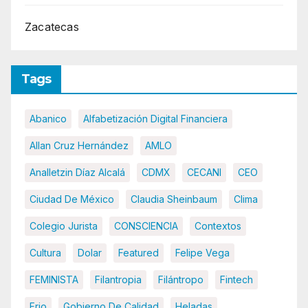
Zacatecas
Tags
Abanico
Alfabetización Digital Financiera
Allan Cruz Hernández
AMLO
Analletzin Díaz Alcalá
CDMX
CECANI
CEO
Ciudad De México
Claudia Sheinbaum
Clima
Colegio Jurista
CONSCIENCIA
Contextos
Cultura
Dolar
Featured
Felipe Vega
FEMINISTA
Filantropia
Filántropo
Fintech
Frio
Gobierno De Calidad
Heladas