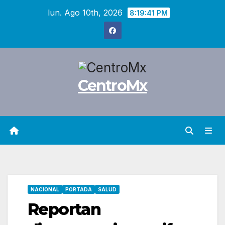
Saltar
lun. Ago 10th, 2026
8:19:42 PM
al
contenido
CentroMx
NACIONAL
PORTADA
SALUD
Reportan