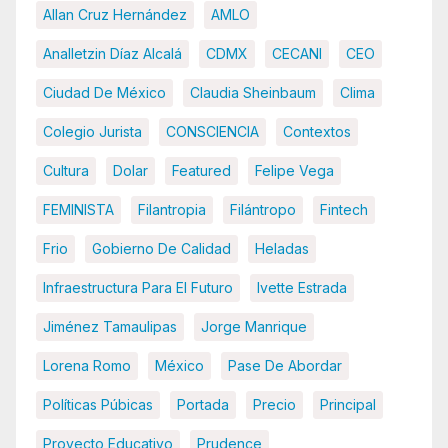
Allan Cruz Hernández
AMLO
Analletzin Díaz Alcalá
CDMX
CECANI
CEO
Ciudad De México
Claudia Sheinbaum
Clima
Colegio Jurista
CONSCIENCIA
Contextos
Cultura
Dolar
Featured
Felipe Vega
FEMINISTA
Filantropia
Filántropo
Fintech
Frio
Gobierno De Calidad
Heladas
Infraestructura Para El Futuro
Ivette Estrada
Jiménez Tamaulipas
Jorge Manrique
Lorena Romo
México
Pase De Abordar
Políticas Púbicas
Portada
Precio
Principal
Proyecto Educativo
Prudence