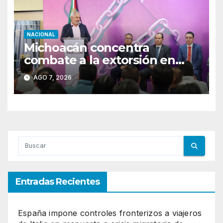
NACIONAL
Michoacán concentra
combate a la extorsión en
Uruapan, Apatzingán y Tierra
AGO 7, 2026
Caliente
Entradas Recientes
España impone controles fronterizos a viajeros