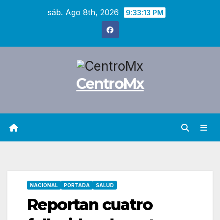
Saltar
sáb. Ago 8th, 2026
9:33:14 PM
al
contenido
CentroMx
NACIONAL
PORTADA
SALUD
Reportan cuatro