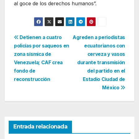
al goce de los derechos humanos”.
Navegación
Detienen a cuatro
Agreden a periodistas
policías por saqueos en
ecuatorianos con
de
zona sísmica de
cerveza y vasos
entradas
Venezuela; CAF crea
durante transmisión
fondo de
del partido en el
reconstrucción
Estadio Ciudad de
México
Entrada relacionada