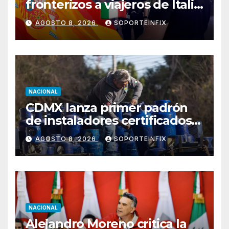
fronterizos a viajeros de Italia
en respuesta a crisis
AGOSTO 8, 2026
SOPORTEINFIX
migratoria de Ceuta
NACIONAL
CDMX lanza primer padrón
de instaladores certificados
de gas y electricidad tras
AGOSTO 8, 2026
SOPORTEINFIX
explosión en Cuernavaca
NACIONAL
Alejandro Moreno critica la