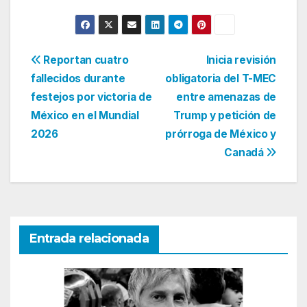
Navegación
Reportan cuatro
Inicia revisión
fallecidos durante
obligatoria del T-MEC
de
festejos por victoria de
entre amenazas de
entradas
México en el Mundial
Trump y petición de
2026
prórroga de México y
Canadá
Entrada relacionada