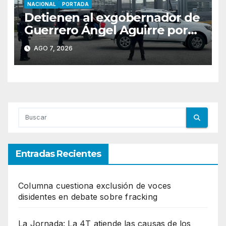
NACIONAL
PORTADA
Detienen al exgobernador de
Guerrero Ángel Aguirre por
obstrucción en el caso
AGO 7, 2026
Ayotzinapa
Entradas Recientes
Columna cuestiona exclusión de voces
disidentes en debate sobre fracking
La Jornada: La 4T atiende las causas de los