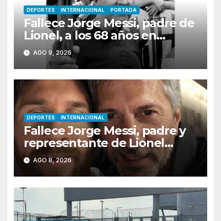
DEPORTES
INTERNACIONAL
PORTADA
Fallece Jorge Messi, padre de
Lionel, a los 68 años en
Rosario
AGO 9, 2026
DEPORTES
INTERNACIONAL
Fallece Jorge Messi, padre y
representante de Lionel
Messi, en Rosario
AGO 8, 2026