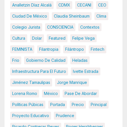
Analletzin Díaz Alcalá
CDMX
CECANI
CEO
Ciudad De México
Claudia Sheinbaum
Clima
Colegio Jurista
CONSCIENCIA
Contextos
Cultura
Dolar
Featured
Felipe Vega
FEMINISTA
Filantropia
Filántropo
Fintech
Frio
Gobierno De Calidad
Heladas
Infraestructura Para El Futuro
Ivette Estrada
Jiménez Tamaulipas
Jorge Manrique
Lorena Romo
México
Pase De Abordar
Políticas Púbicas
Portada
Precio
Principal
Proyecto Educativo
Prudence
Ricardo Contreras Reyes
Roger Hershberger