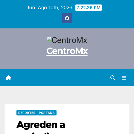
Saltar
lun. Ago 10th, 2026
7:22:37 PM
al
contenido
CentroMx
DEPORTES
PORTADA
Agreden a