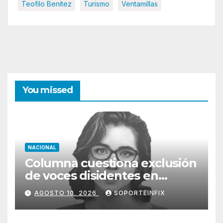
Teofilo Benítez
Turismo
Ventamillas
You missed
NACIONAL
Columna cuestiona exclusión
de voces disidentes en
debate sobre fracking
AGOSTO 10, 2026
SOPORTEINFIX