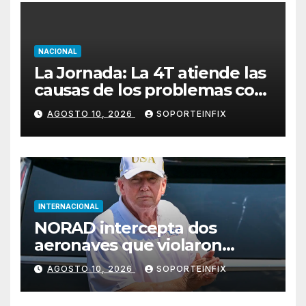
NACIONAL
La Jornada: La 4T atiende las
causas de los problemas con
nuevos valores
AGOSTO 10, 2026
SOPORTEINFIX
INTERNACIONAL
NORAD intercepta dos
aeronaves que violaron
espacio aéreo restringido en
AGOSTO 10, 2026
SOPORTEINFIX
Bedminster