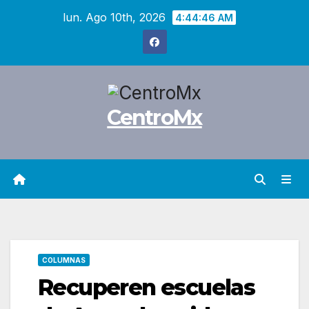
Saltar
lun. Ago 10th, 2026
4:44:47 AM
al
contenido
CentroMx
COLUMNAS
Recuperen escuelas