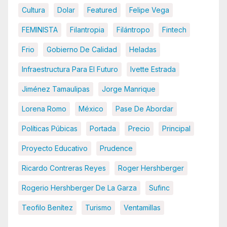
Cultura
Dolar
Featured
Felipe Vega
FEMINISTA
Filantropia
Filántropo
Fintech
Frio
Gobierno De Calidad
Heladas
Infraestructura Para El Futuro
Ivette Estrada
Jiménez Tamaulipas
Jorge Manrique
Lorena Romo
México
Pase De Abordar
Políticas Púbicas
Portada
Precio
Principal
Proyecto Educativo
Prudence
Ricardo Contreras Reyes
Roger Hershberger
Rogerio Hershberger De La Garza
Sufinc
Teofilo Benítez
Turismo
Ventamillas