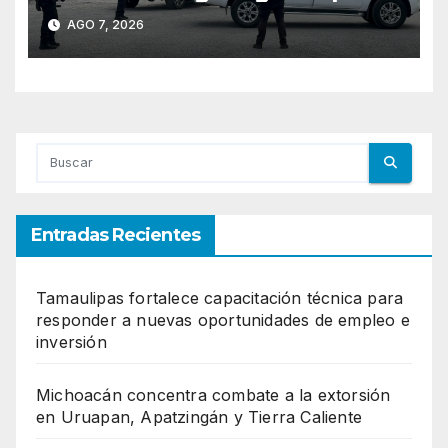
obstrucción en el caso
AGO 7, 2026
Ayotzinapa
Entradas Recientes
Tamaulipas fortalece capacitación técnica para
responder a nuevas oportunidades de empleo e
inversión
Michoacán concentra combate a la extorsión
en Uruapan, Apatzingán y Tierra Caliente