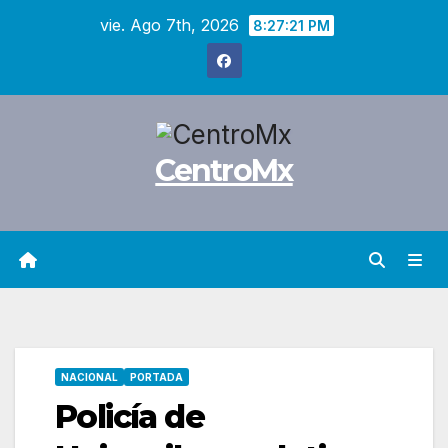
Saltar
vie. Ago 7th, 2026
8:27:22 PM
al
contenido
CentroMx
NACIONAL
PORTADA
Policía de