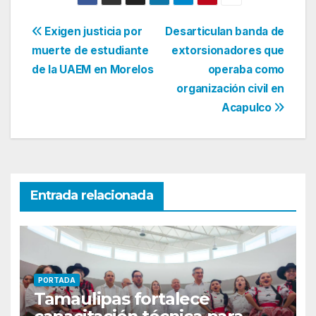
Navegación
Exigen justicia por
Desarticulan banda de
muerte de estudiante
extorsionadores que
de
de la UAEM en Morelos
operaba como
entradas
organización civil en
Acapulco
Entrada relacionada
PORTADA
Tamaulipas fortalece