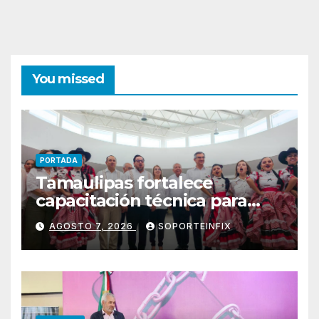
You missed
PORTADA
Tamaulipas fortalece
capacitación técnica para
responder a nuevas
AGOSTO 7, 2026
SOPORTEINFIX
oportunidades de empleo e
inversión