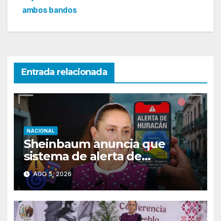
ambos bandos
Entrada relacionada
NACIONAL
Sheinbaum anuncia que
sistema de alerta de
huracanes en celulares ya
AGO 5, 2026
está listo