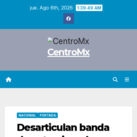
Saltar
jue. Ago 6th, 2026
1:39:51 AM
al
contenido
CentroMx
NACIONAL
PORTADA
Desarticulan banda