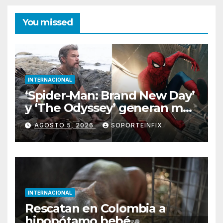
You missed
INTERNACIONAL
‘Spider-Man: Brand New Day’
y ‘The Odyssey’ generan más
de 400 millones de dólares
AGOSTO 5, 2026
SOPORTEINFIX
en un fin de semana
histórico en EE. UU.
INTERNACIONAL
Rescatan en Colombia a
hipopótamo bebé