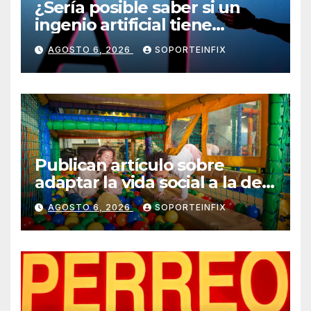
¿Sería posible saber si un
ingenio artificial tiene
consciencia?
AGOSTO 6, 2026
SOPORTEINFIX
Publican artículo sobre
adaptar la vida social a la de
los hijos
AGOSTO 6, 2026
SOPORTEINFIX