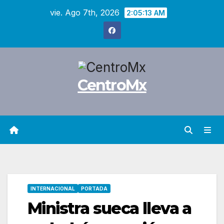
Saltar
vie. Ago 7th, 2026
2:05:14 AM
al
contenido
CentroMx
INTERNACIONAL
PORTADA
Ministra sueca lleva a