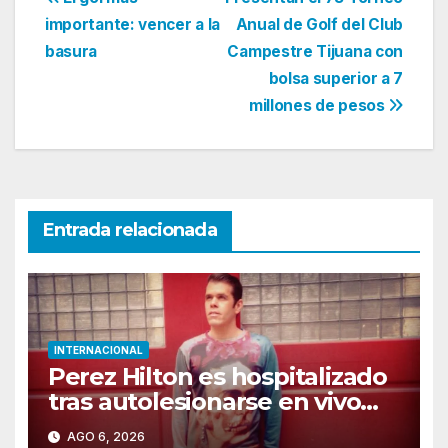
Navegación
importante: vencer a la
Anual de Golf del Club
de
basura
Campestre Tijuana con
entradas
bolsa superior a 7
millones de pesos
Entrada relacionada
INTERNACIONAL
Perez Hilton es hospitalizado
tras autolesionarse en vivo
por TikTok en Miami
AGO 6, 2026