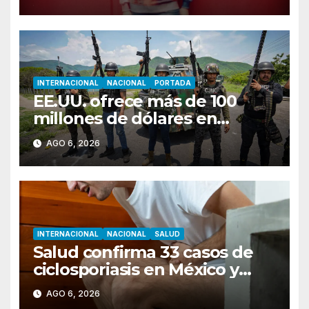
INTERNACIONAL
NACIONAL
PORTADA
EE.UU. ofrece más de 100
millones de dólares en
recompensas por líderes del
AGO 6, 2026
CJNG
INTERNACIONAL
NACIONAL
SALUD
Salud confirma 33 casos de
ciclosporiasis en México y
descarta vínculo con brote en
AGO 6, 2026
EU