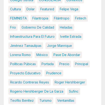
Cultura
Dolar
Featured
Felipe Vega
FEMINISTA
Filantropia
Filántropo
Fintech
Frio
Gobierno De Calidad
Heladas
Infraestructura Para El Futuro
Ivette Estrada
Jiménez Tamaulipas
Jorge Manrique
Lorena Romo
México
Pase De Abordar
Políticas Púbicas
Portada
Precio
Principal
Proyecto Educativo
Prudence
Ricardo Contreras Reyes
Roger Hershberger
Rogerio Hershberger De La Garza
Sufinc
Teofilo Benítez
Turismo
Ventamillas