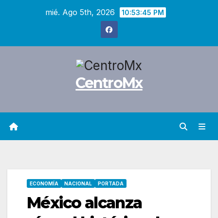
Saltar
mié. Ago 5th, 2026
10:53:46 PM
al
contenido
CentroMx
ECONOMÍA
NACIONAL
PORTADA
México alcanza