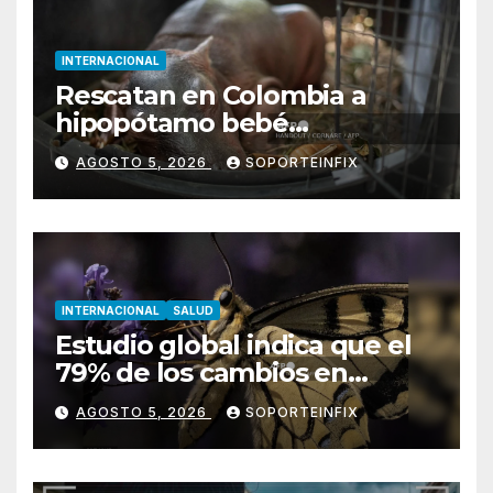
INTERNACIONAL
Rescatan en Colombia a
hipopótamo bebé
desnutrido, descendiente de
AGOSTO 5, 2026
SOPORTEINFIX
la colonia de Pablo Escobar
INTERNACIONAL
SALUD
Estudio global indica que el
79% de los cambios en
hábitat de mariposas se
AGOSTO 5, 2026
SOPORTEINFIX
asocian al calentamiento
global