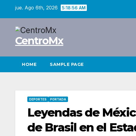
Saltar
jue. Ago 6th, 2026
5:18:57 AM
al
contenido
CentroMx
HOME
SAMPLE PAGE
DEPORTES
PORTADA
Leyendas de Méxic
de Brasil en el Est