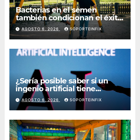
Bacterias en el semen
también condicionan el éxito
del embarazo: estudio
AGOSTO 6, 2026
SOPORTEINFIX
cambia el foco al microbioma
seminal
¿Sería posible saber si un
ingenio artificial tiene
consciencia?
AGOSTO 6, 2026
SOPORTEINFIX