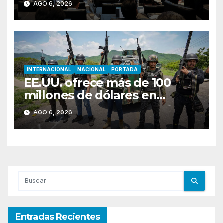
AGO 6, 2026
Centroamericanos Santo
Domingo 2026
INTERNACIONAL
NACIONAL
PORTADA
EE.UU. ofrece más de 100
millones de dólares en
recompensas por líderes del
AGO 6, 2026
CJNG
Entradas Recientes