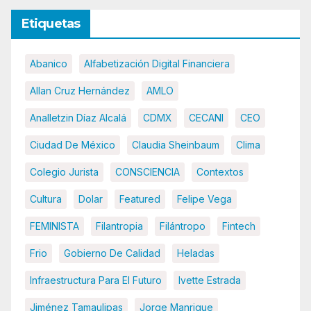
Etiquetas
Abanico
Alfabetización Digital Financiera
Allan Cruz Hernández
AMLO
Analletzin Díaz Alcalá
CDMX
CECANI
CEO
Ciudad De México
Claudia Sheinbaum
Clima
Colegio Jurista
CONSCIENCIA
Contextos
Cultura
Dolar
Featured
Felipe Vega
FEMINISTA
Filantropia
Filántropo
Fintech
Frio
Gobierno De Calidad
Heladas
Infraestructura Para El Futuro
Ivette Estrada
Jiménez Tamaulipas
Jorge Manrique