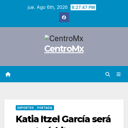
Saltar
jue. Ago 6th, 2026
8:27:48 PM
al
contenido
CentroMx
DEPORTES
PORTADA
Katia Itzel García será