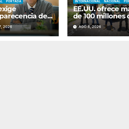
AL
PORTADA
INTERNACIONAL
NACIONAL
PO
exige
EE.UU. ofrece m
parecencia de
de 100 millones 
etarios por
dólares en
, 2026
AGO 6, 2026
ensión de
recompensas po
cate; Monreal
líderes del CJNG
 a cerrar filas