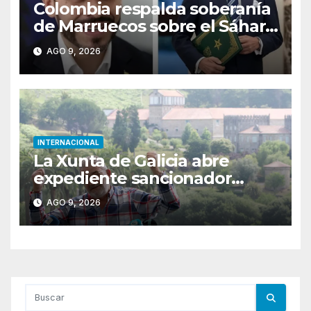
Colombia respalda soberanía
de Marruecos sobre el Sáhara
y busca TLC
AGO 9, 2026
INTERNACIONAL
La Xunta de Galicia abre
expediente sancionador
contra el tour del
AGO 9, 2026
exnarcotraficante Laureano
Oubiña