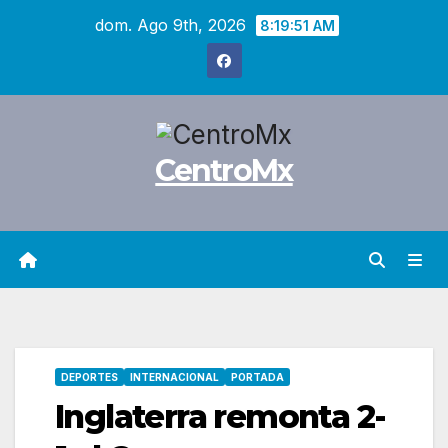
Saltar
dom. Ago 9th, 2026
8:19:52 AM
al
contenido
CentroMx
DEPORTES
INTERNACIONAL
PORTADA
Inglaterra remonta 2-