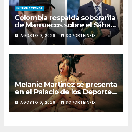
INTERNACIONAL
Colombia respalda soberanía
de Marruecos sobre el Sáhara
y busca TLC
AGOSTO 9, 2026
SOPORTEINFIX
Melanie Martinez se presenta
en el Palacio de los Deportes
con ‘Hades: The Sacrifice
AGOSTO 9, 2026
SOPORTEINFIX
Tour’