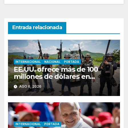
Entrada relacionada
INTERNACIONAL
NACIONAL
PORTADA
EE.UU. ofrece más de 100
millones de dólares en
recompensas por líderes del
AGO 6, 2026
CJNG
INTERNACIONAL
PORTADA