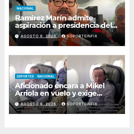
NACIONAL
Ramírez Marín admite
aspiración a presidencia del
Senado pero respeta
AGOSTO 6, 2026
SOPORTEINFIX
decisión de Morena
DEPORTES
NACIONAL
Aficionado encara a Mikel
Arriola en vuelo y exige
regreso del ascenso
AGOSTO 6, 2026
SOPORTEINFIX