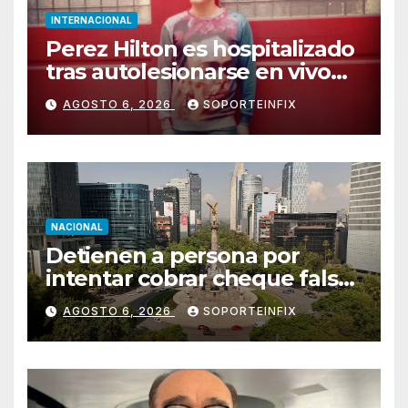
INTERNACIONAL
Perez Hilton es hospitalizado
tras autolesionarse en vivo
por TikTok en Miami
AGOSTO 6, 2026
SOPORTEINFIX
NACIONAL
Detienen a persona por
intentar cobrar cheque falso
de 420,000 pesos en CDMX
AGOSTO 6, 2026
SOPORTEINFIX