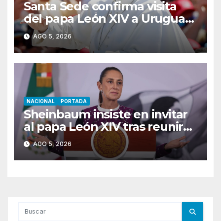
Santa Sede confirma visita
del papa León XIV a Uruguay,
Argentina y Perú en
AGO 5, 2026
noviembre
NACIONAL
PORTADA
Sheinbaum insiste en invitar
al papa León XIV tras reunirse
con el secretario de Estado
AGO 5, 2026
del Vaticano