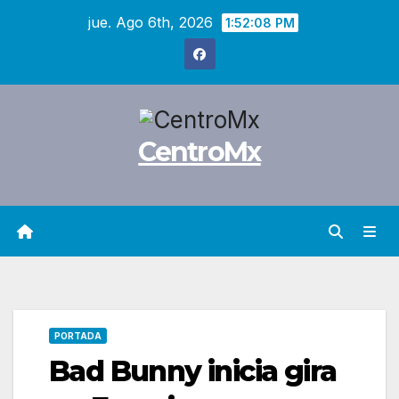
Saltar
jue. Ago 6th, 2026
1:52:09 PM
al
contenido
CentroMx
PORTADA
Bad Bunny inicia gira