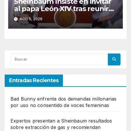
Sheinbaum insiste en invitar
al papa León XIV tras reunirse
con el secretario de Estado
AGO 5, 2026
del Vaticano
Entradas Recientes
Bad Bunny enfrenta dos demandas millonarias
por uso no consentido de voces femeninas
Expertos presentan a Sheinbaum resultados
sobre extracción de gas y recomiendan