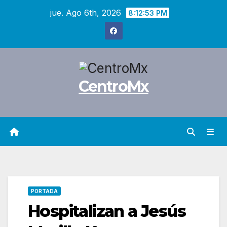
Saltar
jue. Ago 6th, 2026
8:12:54 PM
al
contenido
CentroMx
PORTADA
Hospitalizan a Jesús