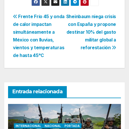
Navegación
Frente Frío 45 y onda
Sheinbaum niega crisis
de calor impactan
con España y propone
de
simultáneamente a
destinar 10% del gasto
entradas
México con lluvias,
militar global a
vientos y temperaturas
reforestación
de hasta 45°C
Entrada relacionada
INTERNACIONAL
NACIONAL
PORTADA