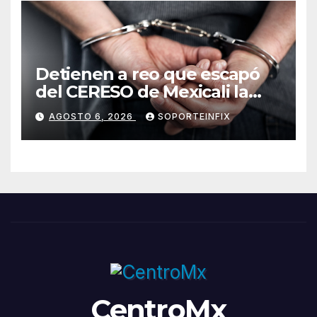
Detienen a reo que escapó
del CERESO de Mexicali la
noche anterior
AGOSTO 6, 2026
SOPORTEINFIX
CentroMx