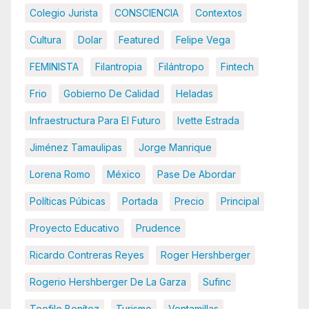
Colegio Jurista
CONSCIENCIA
Contextos
Cultura
Dolar
Featured
Felipe Vega
FEMINISTA
Filantropia
Filántropo
Fintech
Frio
Gobierno De Calidad
Heladas
Infraestructura Para El Futuro
Ivette Estrada
Jiménez Tamaulipas
Jorge Manrique
Lorena Romo
México
Pase De Abordar
Políticas Púbicas
Portada
Precio
Principal
Proyecto Educativo
Prudence
Ricardo Contreras Reyes
Roger Hershberger
Rogerio Hershberger De La Garza
Sufinc
Teofilo Benítez
Turismo
Ventamillas