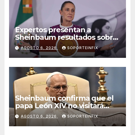
Expertos presentan a
Sheinbaum resultados sobre
extracción de gas y
AGOSTO 6, 2026
SOPORTEINFIX
recomiendan consulta para
fracking
Sheinbaum confirma que el
papa León XIV no visitará
México en su gira por
AGOSTO 6, 2026
SOPORTEINFIX
América Latina