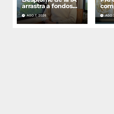
arrastra a fondos
com
estrella de Wall
secr
AGO 7, 2026
AGO 7
Street
susp
agua
llama