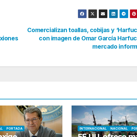
Comercializan toallas, cobijas y ‘Harfu
exiones
con imagen de Omar García Harfuc
mercado infor
AL
PORTADA
INTERNACIONAL
NACIONAL
PO
exige
EE.UU. ofrece m