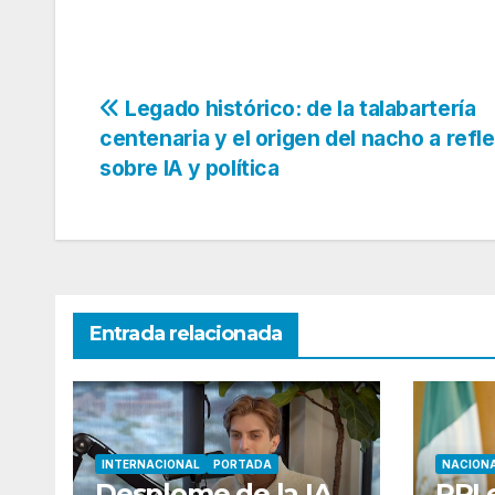
Navegación
Legado histórico: de la talabartería
centenaria y el origen del nacho a refl
de
sobre IA y política
entradas
Entrada relacionada
INTERNACIONAL
PORTADA
NACION
Desplome de la IA
PRI 