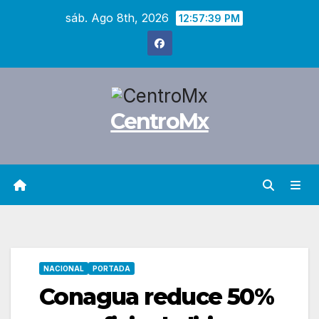
Saltar
sáb. Ago 8th, 2026
12:57:40 PM
al
contenido
CentroMx
NACIONAL
PORTADA
Conagua reduce 50%