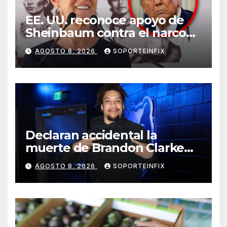
EE. UU. reconoce apoyo de
Sheinbaum contra el narco
pero advierte que persisten
AGOSTO 8, 2026
SOPORTEINFIX
desafíos
Declaran accidental la
muerte de Brandon Clarke
por consumo de heroína y
AGOSTO 8, 2026
SOPORTEINFIX
cocaína