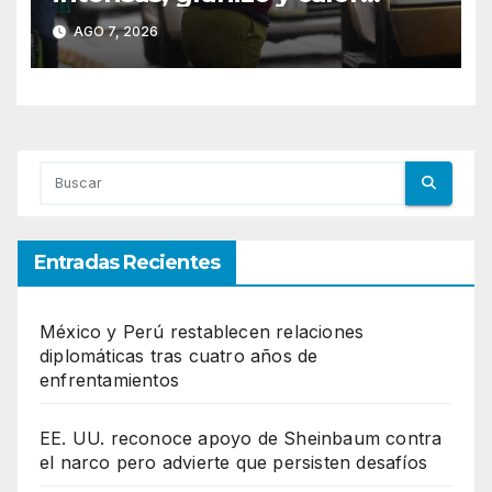
extremo para este 7 de
AGO 7, 2026
agosto
Entradas Recientes
México y Perú restablecen relaciones
diplomáticas tras cuatro años de
enfrentamientos
EE. UU. reconoce apoyo de Sheinbaum contra
el narco pero advierte que persisten desafíos