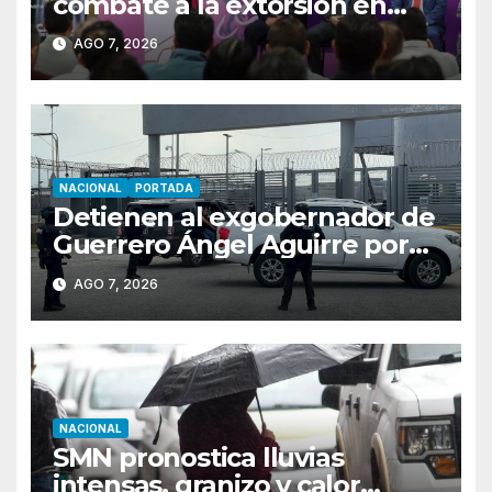
combate a la extorsión en
Uruapan, Apatzingán y Tierra
AGO 7, 2026
Caliente
NACIONAL
PORTADA
Detienen al exgobernador de
Guerrero Ángel Aguirre por
obstrucción en el caso
AGO 7, 2026
Ayotzinapa
NACIONAL
SMN pronostica lluvias
intensas, granizo y calor