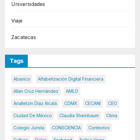
Universidades
Viaje
Zacatecas
Tags
Abanico
Alfabetización Digital Financiera
Allan Cruz Hernández
AMLO
Analletzin Díaz Alcalá
CDMX
CECANI
CEO
Ciudad De México
Claudia Sheinbaum
Clima
Colegio Jurista
CONSCIENCIA
Contextos
Cultura
Dolar
Featured
Felipe Vega