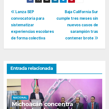
Navegación
Lanza SEP
Baja California Sur
convocatoria para
cumple tres meses sin
de
sistematizar
nuevos casos de
entradas
experiencias escolares
sarampión tras
de forma colectiva
contener brote
Entrada relacionada
NACIONAL
Michoacán concentra