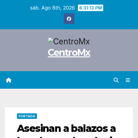
Saltar
sáb. Ago 8th, 2026
8:31:14 PM
al
contenido
CentroMx
PORTADA
Asesinan a balazos a