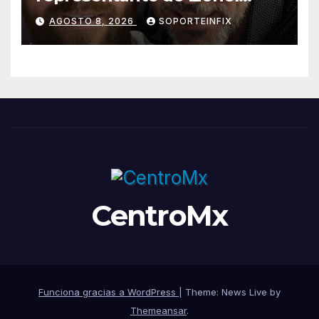
Messi, en Rosario
AGOSTO 8, 2026
SOPORTEINFIX
CentroMx
Funciona gracias a WordPress
|
Theme: News Live by
Themeansar
.