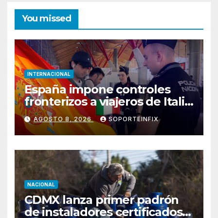
You missed
INTERNACIONAL
España impone controles
fronterizos a viajeros de Italia
en respuesta a crisis
AGOSTO 8, 2026
SOPORTEINFIX
migratoria de Ceuta
NACIONAL
CDMX lanza primer padrón
de instaladores certificados