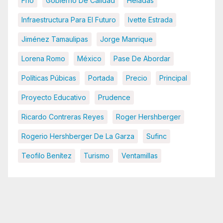
Frio
Gobierno De Calidad
Heladas
Infraestructura Para El Futuro
Ivette Estrada
Jiménez Tamaulipas
Jorge Manrique
Lorena Romo
México
Pase De Abordar
Políticas Púbicas
Portada
Precio
Principal
Proyecto Educativo
Prudence
Ricardo Contreras Reyes
Roger Hershberger
Rogerio Hershberger De La Garza
Sufinc
Teofilo Benítez
Turismo
Ventamillas