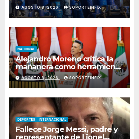
de gas y electricidad tras
AGOSTO 8, 2026
SOPORTEINFIX
explosión en Cuernavaca
NACIONAL
Alejandro Moreno critica la
mañanera como herramienta
de control y señala
AGOSTO 8, 2026
SOPORTEINFIX
incongruencia en regulación
del derecho de réplica
DEPORTES
INTERNACIONAL
Fallece Jorge Messi, padre y
representante de Lionel