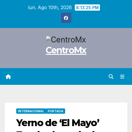
Saltar
lun. Ago 10th, 2026
8:13:26 PM
al
contenido
CentroMx
INTERNACIONAL
PORTADA
Yerno de ‘El Mayo’