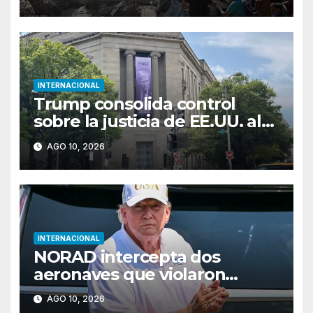
INTERNACIONAL
Trump consolida control
sobre la justicia de EE.UU. al
nombrar a Todd Blanche
AGO 10, 2026
fiscal general
INTERNACIONAL
NORAD intercepta dos
aeronaves que violaron
espacio aéreo restringido en
AGO 10, 2026
Bedminster