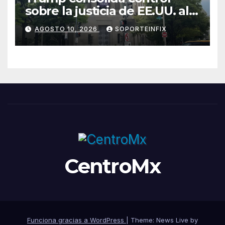
sobre la justicia de EE.UU. al
nombrar a Todd Blanche
AGOSTO 10, 2026
SOPORTEINFIX
fiscal general
CentroMx
Funciona gracias a WordPress
|
Theme: News Live by