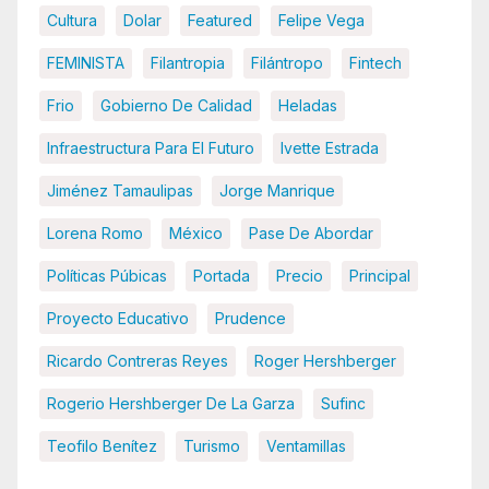
Cultura
Dolar
Featured
Felipe Vega
FEMINISTA
Filantropia
Filántropo
Fintech
Frio
Gobierno De Calidad
Heladas
Infraestructura Para El Futuro
Ivette Estrada
Jiménez Tamaulipas
Jorge Manrique
Lorena Romo
México
Pase De Abordar
Políticas Púbicas
Portada
Precio
Principal
Proyecto Educativo
Prudence
Ricardo Contreras Reyes
Roger Hershberger
Rogerio Hershberger De La Garza
Sufinc
Teofilo Benítez
Turismo
Ventamillas