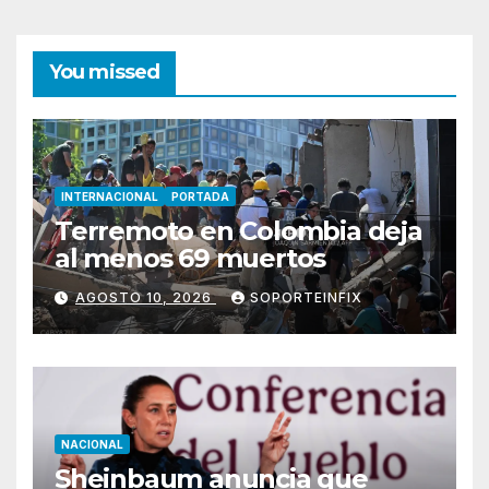
You missed
INTERNACIONAL
PORTADA
Terremoto en Colombia deja
al menos 69 muertos
AGOSTO 10, 2026
SOPORTEINFIX
NACIONAL
Sheinbaum anuncia que