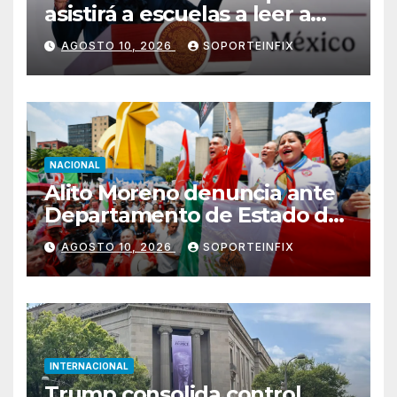
asistirá a escuelas a leer a
alumnos los lunes
AGOSTO 10, 2026
SOPORTEINFIX
NACIONAL
Alito Moreno denuncia ante
Departamento de Estado de
EE.UU. a tres consejeros del
AGOSTO 10, 2026
SOPORTEINFIX
INE
INTERNACIONAL
Trump consolida control