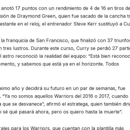
 anotó 17 puntos con un rendimiento de 4 de 16 en tiros d
lsión de Draymond Green, quien fue sacado de la cancha t
stante en el reloj, el entrenador Steve Kerr sustituyó a Cu
la franquicia de San Francisco, que finalizó con 37 triunfo
res lustros. Durante este curso, Curry se perdió 27 part
el astro reconoció la realidad del equipo: “Está bien recono
omento, y sabemos que está ya en el horizonte. Todos
óximo año y decidirá su futuro en un par de semanas, fue
. “Ya no somos aquellos Warriors del 2016 o 2017, cuando
que se desvanece”, afirmó el estratega, quien también diri
o sé qué pasará ahora, pero os quiero hasta la muerte”.
rales para los Warriors, que cuentan con la plantilla más