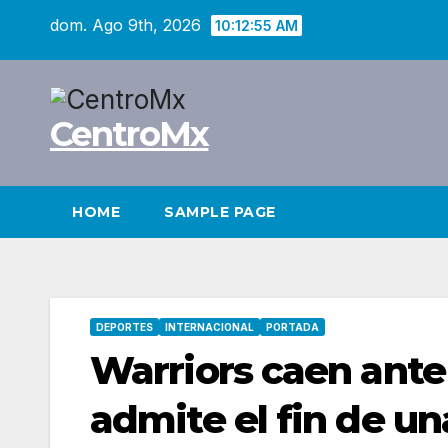
Saltar
dom. Ago 9th, 2026
10:12:57 AM
al
contenido
CentroMx
HOME
SAMPLE PAGE
DEPORTES
INTERNACIONAL
PORTADA
Warriors caen ante 
admite el fin de un