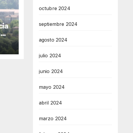
octubre 2024
septiembre 2024
cia
e
tra
agosto 2024
te
julio 2024
a
junio 2024
mayo 2024
abril 2024
marzo 2024