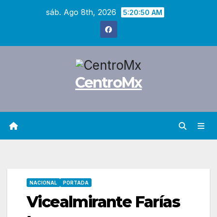
Saltar
sáb. Ago 8th, 2026
5:20:51 AM
al
contenido
CentroMx
NACIONAL
PORTADA
Vicealmirante Farías