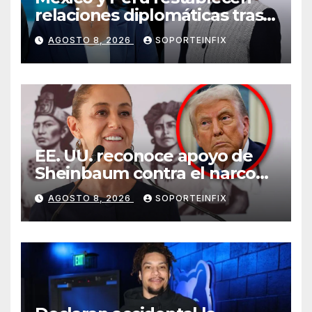
relaciones diplomáticas tras
cuatro años de
AGOSTO 8, 2026
SOPORTEINFIX
enfrentamientos
EE. UU. reconoce apoyo de
Sheinbaum contra el narco
pero advierte que persisten
AGOSTO 8, 2026
SOPORTEINFIX
desafíos