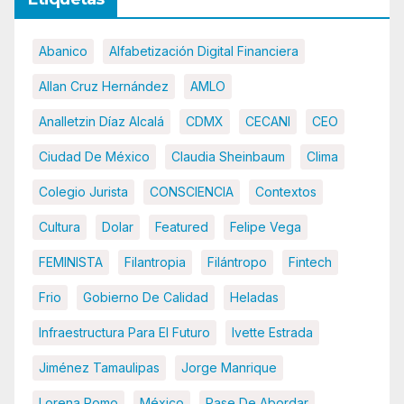
Abanico
Alfabetización Digital Financiera
Allan Cruz Hernández
AMLO
Analletzin Díaz Alcalá
CDMX
CECANI
CEO
Ciudad De México
Claudia Sheinbaum
Clima
Colegio Jurista
CONSCIENCIA
Contextos
Cultura
Dolar
Featured
Felipe Vega
FEMINISTA
Filantropia
Filántropo
Fintech
Frio
Gobierno De Calidad
Heladas
Infraestructura Para El Futuro
Ivette Estrada
Jiménez Tamaulipas
Jorge Manrique
Lorena Romo
México
Pase De Abordar