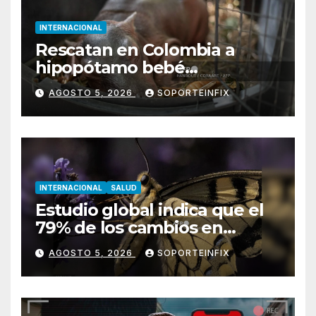
INTERNACIONAL
Rescatan en Colombia a
hipopótamo bebé
desnutrido, descendiente de
AGOSTO 5, 2026
SOPORTEINFIX
la colonia de Pablo Escobar
INTERNACIONAL
SALUD
Estudio global indica que el
79% de los cambios en
hábitat de mariposas se
AGOSTO 5, 2026
SOPORTEINFIX
asocian al calentamiento
global