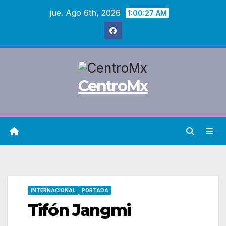
Saltar
jue. Ago 6th, 2026
1:00:28 AM
al
contenido
CentroMx
INTERNACIONAL
PORTADA
Tifón Jangmi