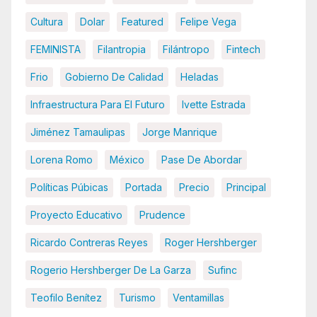
Cultura
Dolar
Featured
Felipe Vega
FEMINISTA
Filantropia
Filántropo
Fintech
Frio
Gobierno De Calidad
Heladas
Infraestructura Para El Futuro
Ivette Estrada
Jiménez Tamaulipas
Jorge Manrique
Lorena Romo
México
Pase De Abordar
Políticas Púbicas
Portada
Precio
Principal
Proyecto Educativo
Prudence
Ricardo Contreras Reyes
Roger Hershberger
Rogerio Hershberger De La Garza
Sufinc
Teofilo Benítez
Turismo
Ventamillas