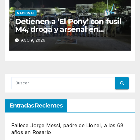
NACIONAL
Detienen a ‘El Pony’ con fusil
M4, droga y arsenal en
carretera de Tabasco
AGO 9, 2026
Entradas Recientes
Fallece Jorge Messi, padre de Lionel, a los 68
años en Rosario