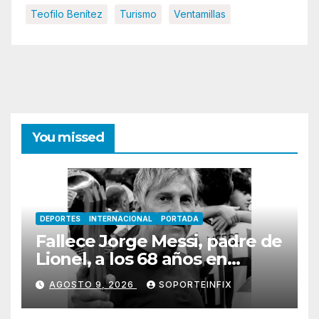
Teofilo Benítez
Turismo
Ventamillas
You missed
DEPORTES
INTERNACIONAL
PORTADA
Fallece Jorge Messi, padre de
Lionel, a los 68 años en
Rosario
AGOSTO 9, 2026
SOPORTEINFIX