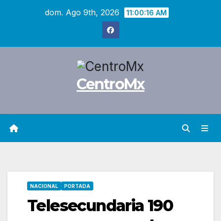
Saltar
dom. Ago 9th, 2026
11:00:17 AM
al
contenido
CentroMx
NACIONAL
PORTADA
Telesecundaria 190